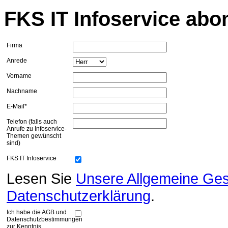
FKS IT Infoservice abo
Firma
Anrede
Vorname
Nachname
E-Mail*
Telefon (falls auch
Anrufe zu Infoservice-
Themen gewünscht
sind)
FKS IT Infoservice
Lesen Sie
Unsere Allgemeine Ge
Datenschutzerklärung
.
Ich habe die AGB und
Datenschutzbestimmungen
zur Kenntnis